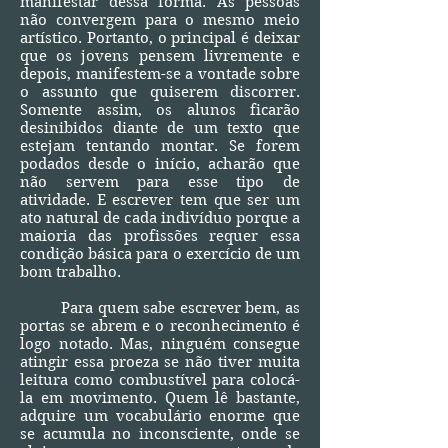
manifestar dessa forma. As pessoas
não convergem para o mesmo meio
artístico. Portanto, o principal é deixar
que os jovens pensem livremente e
depois, manifestem-se a vontade sobre
o assunto que quiserem discorrer.
Somente assim, os alunos ficarão
desinibidos diante de um texto que
estejam tentando montar. Se forem
podados desde o início, acharão que
não servem para esse tipo de
atividade. E escrever tem que ser um
ato natural de cada indivíduo porque a
maioria das profissões requer essa
condição básica para o exercício de um
bom trabalho.
Para quem sabe escrever bem, as
portas se abrem e o reconhecimento é
logo notado. Mas, ninguém consegue
atingir essa proeza se não tiver muita
leitura como combustível para colocá-
la em movimento. Quem lê bastante,
adquire um vocabulário enorme que
se acumula no inconsciente, onde se